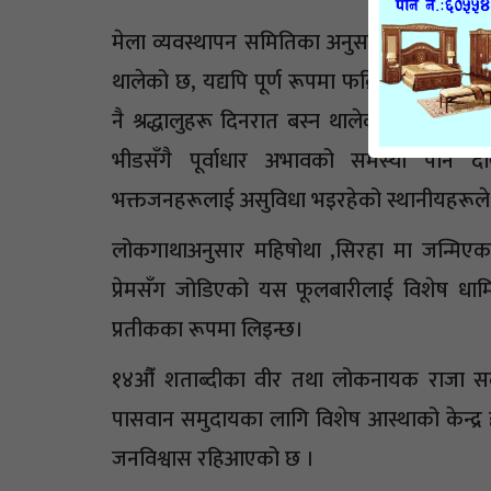
मेला व्यवस्थापन समितिका अनुसार मन्दिरअगाड
थालेको छ, यद्यपि पूर्ण रूपमा फक्रिन भने बाँक
नै श्रद्धालुहरू दिनरात बस्न थालेका छन्, रुखम
भीडसँगै पूर्वाधार अभावको समस्या पनि
भक्तजनहरूलाई असुविधा भइरहेको स्थानीयहरूले
लोकगाथाअनुसार महिषोथा ,सिरहा मा जन्मिए
प्रेमसँग जोडिएको यस फूलबारीलाई विशेष धार्
प्रतीकका रूपमा लिइन्छ।
१४औँ शताब्दीका वीर तथा लोकनायक राजा सलहे
पासवान समुदायका लागि विशेष आस्थाको केन्द्र हो। 
जनविश्वास रहिआएको छ ।