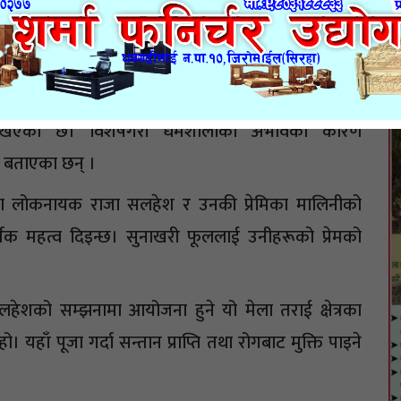
ि रहेको हारमको रुखमा यस वर्ष पनि सुनाखरी फूल फुल्न
ी छ। करिब नौ बिघा क्षेत्रफलमा फैलिएको फूलबारीमा अहिले
ुनि पाल टाँगेर बास बस्ने क्रम समेत बढ्दो छ। तर, बढ्दो
 देखिएको छ। विशेषगरी धर्मशालाको अभावका कारण
 बताएका छन् ।
का लोकनायक राजा सलहेश र उनकी प्रेमिका मालिनीको
मिक महत्व दिइन्छ। सुनाखरी फूललाई उनीहरूको प्रेमको
शको सम्झनामा आयोजना हुने यो मेला तराई क्षेत्रका
यहाँ पूजा गर्दा सन्तान प्राप्ति तथा रोगबाट मुक्ति पाइने