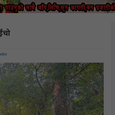
ुईचो
सप्रेस