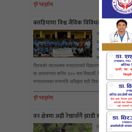
प्र
पुरै पढ्नुहोस्
बसहियामा विश्व जैविक विविधता दिवस मनाए
जनकपुरधाम, जेष्ठ ८
आज विश्व जैविक वि
नं. २४ स्थित श्री गो
मनाईएको हो । विश्वव
दिवसको उपलक्ष्यमा मन्त्रालयले विद्यालयमा अध्ययनरत विधार
मा अध्ययनरत करिव २०० सय विद्यार्थी, शिक्षक तथा स्थान
मन्त्रालयका वनस्पति अधिकृत श्री दिपा पनेरुल
प्
पुरै पढ्नुहोस्
वन क्षेत्रमा अग्नी रेखासँगै झाडी सरसफाई
सिरहा,बैशाख २७ गते । 