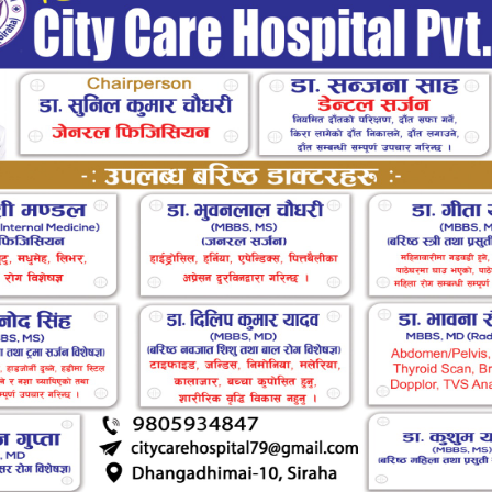
काशित मितिः जेठ १२, २०८३
४०८ पटक पढिएको
 गते । मधेश प्रदेश सरकार, वन तथा वातावरण मन्त्रालय, जनकपुरधामले
विधता दिवस, २०८३ मनाएको छ ।जनकपुरधाम उपमहानगर पालिका वडा
गल प्रसाद नमुना माध्यमिक विद्यालय, बसहियामा उक्त कार्यक्रम
्यापी रुपमा मे २२ तारिखका दिन मनाईदै आएको विश्व जैविक विविधता
्थीलाई जैविक विविधता सम्वन्धी ओरिएन्टेसन दिएको छ । कक्षा ९ र १०
िय निकायका पदाधिकारी सम्मिलित ओरिएन्टेसन कार्यक्रमको सहजीकरण
रकाशित मितिः जेठ ८, २०८३
४५३ पटक पढिएको
वन क्षेत्रलाई वृद्धि गर्ने र वन आगोलागीबाट हुने थप क्षतिबाट जोगाउने