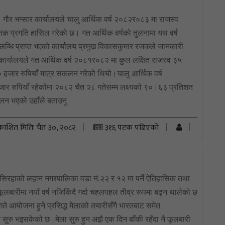
 गौर भन्सार कार्यालयले चालु आर्थिक वर्ष २०८२र०८३ मा राजस्व
क प्रगति हासिल गरेको छ। गत आर्थिक वर्षको तुलनामा यस वर्ष
पलब्धि प्राप्त भएको कार्यालय प्रमुख विकासकुमार रजकले जानकारी
कार्यालयले गत आर्थिक वर्ष २०८१र०८२ मा कुल लक्षित राजस्व ३५
जार रुपियाँ मात्र संकलन गरेको थियो।चालु आर्थिक वर्ष
र रुपियाँ रहेकोमा २०८२ चैत २८ गतेसम्म लक्ष्यको ९०।६३ प्रतिशत
लन भएको उहाँले बताउनु
रकाशित मितिः चैत ३०, २०८२
३१६ पटक पढिएको
 सिरहाको लहान नगरपालिका वडा नं.२२ र १२ मा पर्ने ऐतिहासिक तथा
ूलबारीमा नयाँ वर्ष नजिकिंदै गर्दा चहलपहल तीव्र रूपमा बढ्न थालेको छ
गते आयोजना हुने प्रसिद्ध मेलाको तयारीसँगै भारतबाट समेत
 सुरु भइसकेको छ।मेला सुरु हुन अझै एक दिन बाँकी रहँदा नै फूलबारी