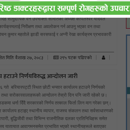
सामुदायिक वनहरुमा झाडी सरसफाई तथा अग्नि रेखाको काम तीब्र रुपमा
ाट सामुदायिक वन वृद्धि र विस्तारको साथै खाली रहेको वन क्षेत्रमा पुनः
देवीदह सामुदायिक वन उपभोक्ता समितिका अध्यक्ष कपिलेश्वर यादवले
कार्यक्रमलाई निरीक्षण तथा अवलोकन गर्न आउनु भएका वन तथा
ेचन कुमार महतोले झाडी सरसफाई र अग्नी रेखा कार्यक्रम प्रभावकारी
शित मितिः वैशाख २७, २०८३
२९५ पटक पढिएको
य हटाउने निर्णयविरुद्ध आन्दोलन जारी
६ गते बरियारपट्टी स्थित छोटी भन्सार कार्यालय हटाउने निर्णयको
ी तथा सरोकारवालाहरूको आन्दोलन तेस्रो दिन पनि जारी रहेको छ।
कमा धर्ना दिँदै सरकारको निर्णय तत्काल फिर्ता लिन माग गरेका छन्।
र कार्यालय हटाइए स्थानीय व्यापार, राजस्व संकलन तथा सर्वसाधारणको
्यापारी, बुद्धिजीवी तथा विभिन्न राजनीतिक दलका प्रतिनिधिहरू समेत
य यातायात आवागमनसमेत प्रभावित भएको स्थानीयहरूले बताएका