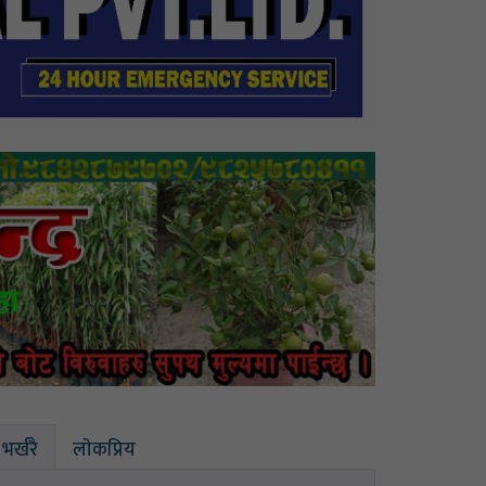
भर्खरै
लाेकप्रिय