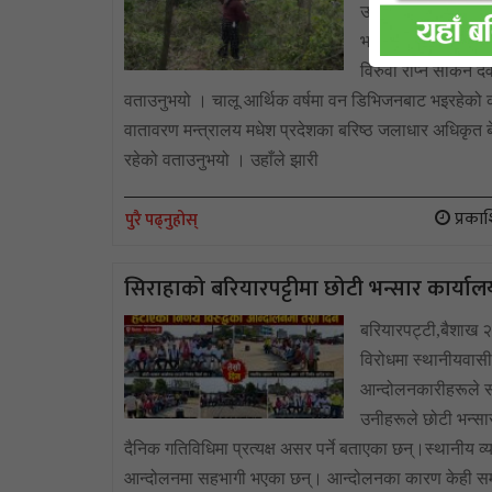
उद्देश्यले सिरहाको 
भइरहेको छ ।सो कार्यब
विरुवा रोप्न सकिने 
वताउनुभयो । चालू आर्थिक वर्षमा वन डिभिजनबाट भइरहेको 
वातावरण मन्त्रालय मधेश प्रदेशका बरिष्ठ जलाधार अधिकृत ब
रहेको वताउनुभयो । उहाँले झारी
प्रका
पुरै पढ्नुहोस्
सिराहाको बरियारपट्टीमा छोटी भन्सार कार्याल
बरियारपट्टी,बैशाख २
विरोधमा स्थानीयवास
आन्दोलनकारीहरूले सड
उनीहरूले छोटी भन्सा
दैनिक गतिविधिमा प्रत्यक्ष असर पर्ने बताएका छन्।स्थानीय व
आन्दोलनमा सहभागी भएका छन्। आन्दोलनका कारण केही सम