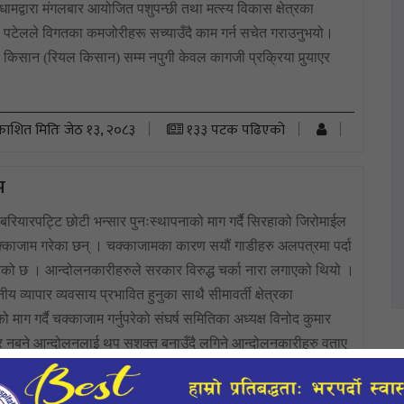
ामद्वारा मंगलबार आयोजित पशुपन्छी तथा मत्स्य विकास क्षेत्रका
त्री पटेलले विगतका कमजोरीहरू सच्याउँदै काम गर्न सचेत गराउनुभयो।
किसान (रियल किसान) सम्म नपुगी केवल कागजी प्रक्रिया पुर्‍याएर
काशित मितिः जेठ १३, २०८३
१३३ पटक पढिएको
म
बरियारपट्टि छोटी भन्सार पुनःस्थापनाको माग गर्दै सिरहाको जिरोमाईल
्काजाम गरेका छन् । चक्काजामका कारण सयौं गाडीहरु अलपत्रमा पर्दा
परेको छ । आन्दोलनकारीहरुले सरकार विरुद्ध चर्का नारा लगाएको थियो ।
नीय व्यापार व्यवसाय प्रभावित हुनुका साथै सीमावर्ती क्षेत्रका
ाग गर्दै चक्काजाम गर्नुपरेको संघर्ष समितिका अध्यक्ष विनोद कुमार
्भीर नबने आन्दोलनलाई थप सशक्त बनाउँदै लगिने आन्दोलनकारीहरु वताए