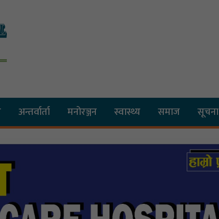
य
अन्तर्वार्ता
मनोरञ्जन
स्वास्थ्य
समाज
सूचना 