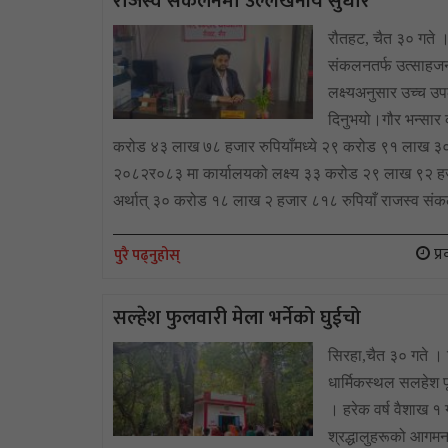
राजस्व संकलनमा उल्लेखनीय सुधार
रौतहट, चैत ३० गते ।
संकलनतर्फ उत्साहजन
लक्ष्यअनुसार उच्च उ
दिनुभयो।गौर भन्सार 
करोड ४३ लाख ७८ हजार रुपियाँमध्ये २९ करोड ९१ लाख ३० ह
२०८२र०८३ मा कार्यालयको लक्ष्य ३३ करोड २९ लाख ९२ हजा
अर्थात् ३० करोड १८ लाख २ हजार ८१८ रुपियाँ राजस्व संक
प्
पुरै पढ्नुहोस्
सल्हेश फुलवारी मेला भर्नेको घुईचो
सिरहा,चैत ३० गते ।
धार्मिकस्थल सलहेश फ
। हरेक वर्ष वैशाख १ 
श्रद्धालुहरूको आगमन