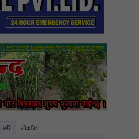
भर्खरै
लाेकप्रिय