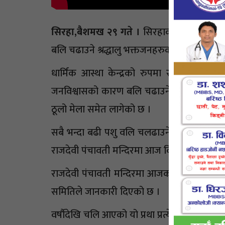
सिरहा,बैशमख २९ गते ।
सिरहाको लहान नगरपाल
बलि चढाउने श्रद्धालु भक्तजनहरुको भीड लागेको
धार्मिक आस्था केन्द्रको रुपमा रहेको पंचाव
जनविश्वासको कारण बलि चढाउने र भाकल गर्ने 
ठूलो मेला समेत लागेको छ ।
सबै भन्दा बढी पशु वलि चलढाउने बाराको गढिमा
राजदेवी पंचावती मन्दिरमा आज विदेशबाट असंख्य 
राजदेवी पंचावती मन्दिरमा आजको दिन करिव बी
समितिले जानकारी दिएको छ ।
वर्षौदेखि चलि आएको यो प्रथा प्रत्येक वर्ष बढोत्