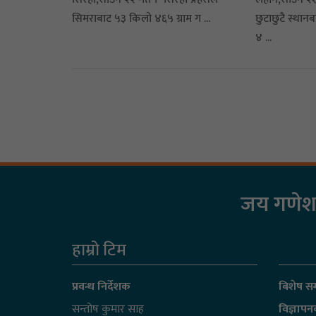
सिमराबाट ५३ किलो ४६५ ग्राम ग ...
छुटाछुटै स्थान
४ ...
जय गणेश म
हाम्रो टिम
प्रवन्ध निर्देशक
बिशेष सम
सन्तोष कुमार साह
विज्ञाप