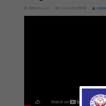
वैशाख २९, २०८२
१,१८४ पटक पढिएको
अनुभक्त