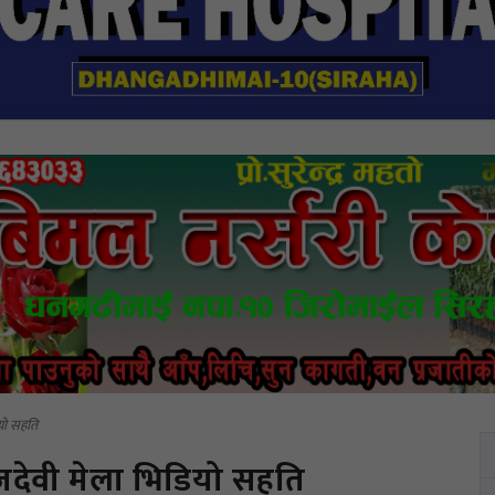
ियो सहति
ाजदेवी मेला भिडियो सहति