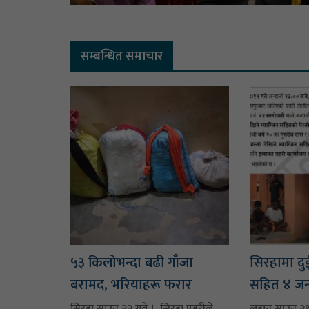
सम्बन्धित समाचार
५३ किलोभन्दा बढी गाँजा
सिरहामा दु
बरामद, भरियाहरू फरार
सहित ४ जना
सिरहा,साउन २२ गते । सिरहा प्रहरीले
लहान,साउन २१ ग