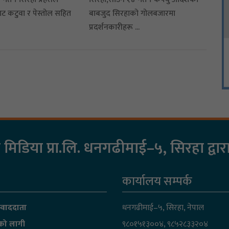
बाट कटुवा र पेस्तोल सहित
बाबजुद सिरहाको गोलबजारमा
प्रदर्शनकारीहरू ...
िडिया प्रा.लि. धनगढीमाई–५, सिरहा द्वा
कार्यालय सम्पर्क
्वाददाता
धनगढीमाई–५, सिरहा, नेपाल
नको लागी
९८०१५१३००४, ९८५२८३३२०४