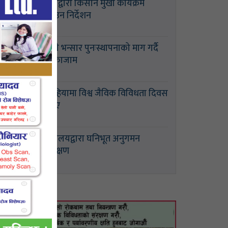
मन्त्रीद्वारा किसान मुखी कार्यक्रम
ल्याउन निर्देशन
छोटी भन्सार पुनःस्थापनाको माग गर्दै
चक्काजाम
बसहियामा विश्व जैविक विविधता दिवस
मनाए
मन्त्रालयद्वारा घनिभूत अनुगमन
निरीक्षण