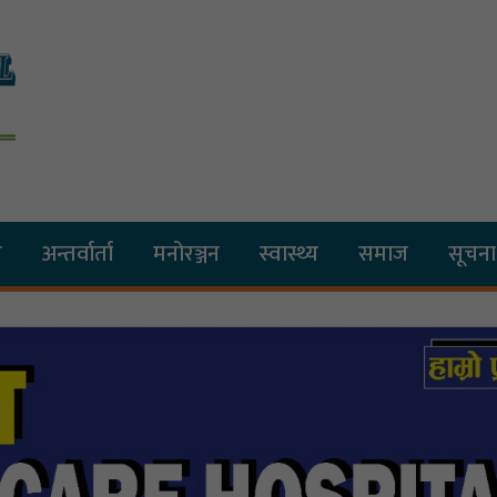
य
अन्तर्वार्ता
मनोरञ्जन
स्वास्थ्य
समाज
सूचना 